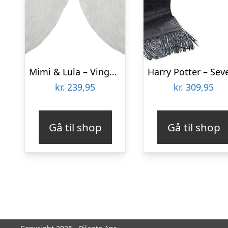
Mimi & Lula – Vinger – White Angel Christmas
kr.
239,95
kr.
309,95
Gå til shop
Gå til shop