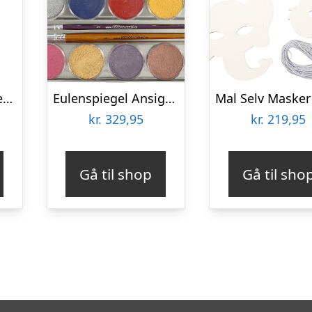
Harry Potter – Severus Snape’s Tryllestav I Ollivanders Boks
Eulenspiegel Ansigtsmaling – Perlemorsfarver – 12 Farver
kr.
329,95
kr.
219,95
Gå til shop
Gå til sho