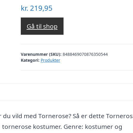
kr.
219,95
Gå til shop
Varenummer (SKU):
8488469070876350544
Kategori:
Produkter
r du vild med Tornerose? Så er dette Tornero
se, tornerose kostumer. Genre: kostumer og