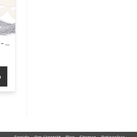
Mal Selv Masker – Dyr – Hvid – 100 Stk
p