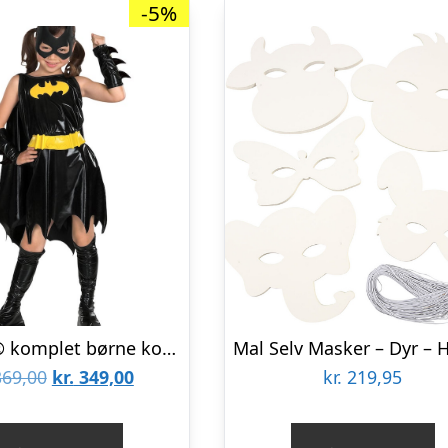
-5%
BatgirlÂ® komplet børne kostume
Den
Den
69,00
kr.
349,00
kr.
219,95
oprindelige
aktuelle
pris
pris