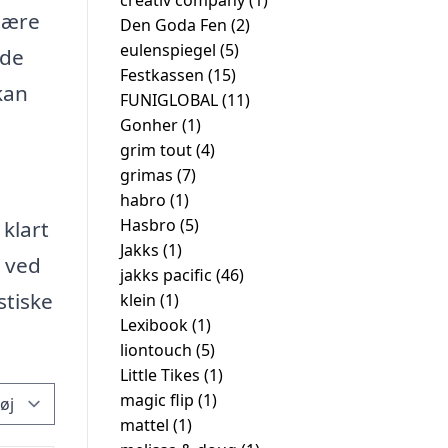
creativ company
(1)
ulære
Den Goda Fen
(2)
eulenspiegel
(5)
øde
Festkassen
(15)
 kan
FUNIGLOBAL
(11)
Gonher
(1)
grim tout
(4)
grimas
(7)
habro
(1)
Hasbro
(5)
klart
Jakks
(1)
g ved
jakks pacific
(46)
stiske
klein
(1)
Lexibook
(1)
liontouch
(5)
Little Tikes
(1)
magic flip
(1)
mattel
(1)