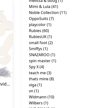
melissa & doug
(1)
Mimi & Lula
(41)
Noble Collection
(11)
OppoSuits
(7)
playcolor
(1)
Rubies
(60)
RubiesUK
(1)
small foot
(2)
Smiffys
(1)
SNAZAROO
(1)
spin master
(1)
Spy X
(4)
teach me
(3)
thats mine
(8)
Mal Selv Masker – Dyr – Hvid – 100 Stk
viga
(1)
vn
(1)
Widmann
(10)
Wilbers
(1)