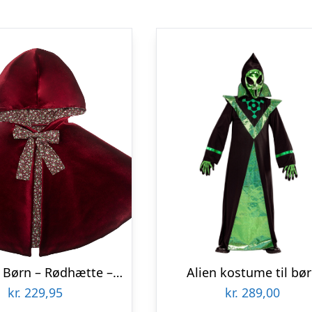
Kappe Til Børn – Rødhætte – Mimi & Lula
Alien kostume til bø
kr.
229,95
kr.
289,00