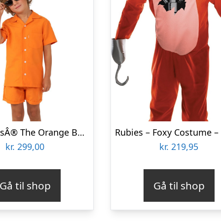
OpposuitsÂ® The Orange Børne Sommersæt
kr.
299,00
kr.
219,95
Gå til shop
Gå til shop