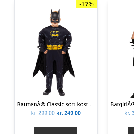
-17%
BatmanÂ® Classic sort kostume til børn
Den
Den
kr.
299,00
kr.
249,00
kr.
3
oprindelige
aktuelle
pris
pris