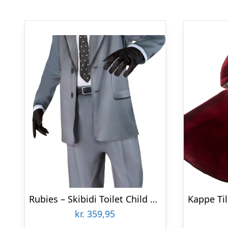
Rubies – Skibidi Toilet Child Costume – Speakerman (140 Cm)
kr.
359,95