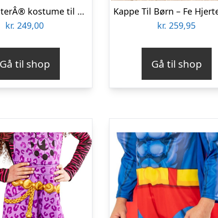
Harry PotterÂ® kostume til børn
kr.
249,00
kr.
259,95
Gå til shop
Gå til shop