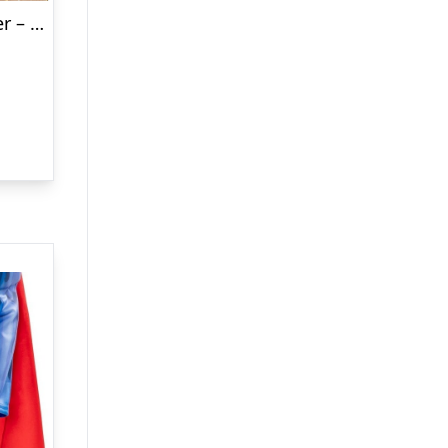
Kappe Til Børn – Fe Hjerter – Mimi & Lula