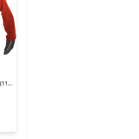
Rubies – Foxy Costume – (116-122 Cm)