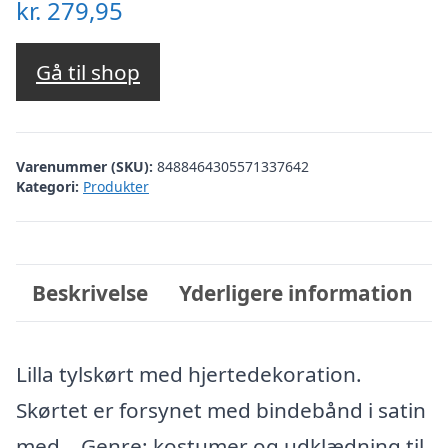
kr.
279,95
Gå til shop
Varenummer (SKU):
8488464305571337642
Kategori:
Produkter
Beskrivelse
Yderligere information
Lilla tylskørt med hjertedekoration.
Skørtet er forsynet med bindebånd i satin
med… Genre: kostumer og udklædning til